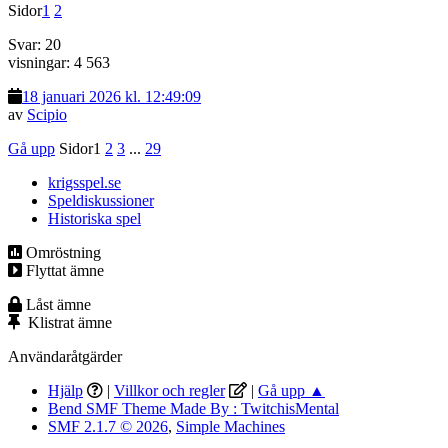
Sidor
1
2
Svar: 20
visningar: 4 563
18 januari 2026 kl. 12:49:09
av
Scipio
Gå upp
Sidor
1
2
3
...
29
krigsspel.se
Speldiskussioner
Historiska spel
Omröstning
Flyttat ämne
Låst ämne
Klistrat ämne
Användaråtgärder
Hjälp
|
Villkor och regler
|
Gå upp ▲
Bend SMF Theme Made By : TwitchisMental
SMF 2.1.7 © 2026
,
Simple Machines