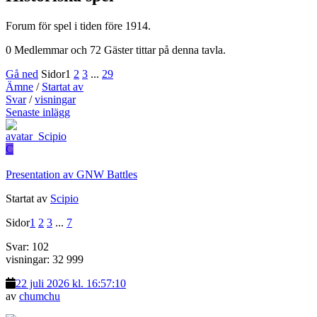
Forum för spel i tiden före 1914.
0 Medlemmar och 72 Gäster tittar på denna tavla.
Gå ned
Sidor
1
2
3
...
29
Ämne
/
Startat av
Svar
/
visningar
Senaste inlägg
C
Presentation av GNW Battles
Startat av
Scipio
Sidor
1
2
3
...
7
Svar: 102
visningar: 32 999
22 juli 2026 kl. 16:57:10
av
chumchu