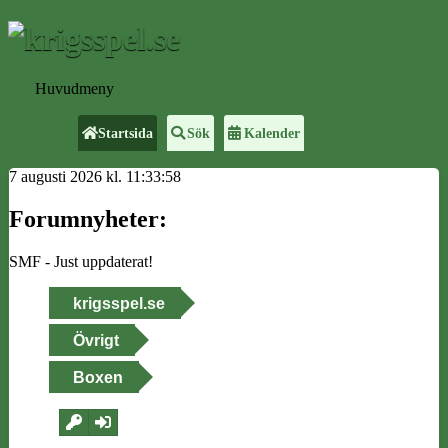
Huvudmeny
Startsida
Sök
Kalender
7 augusti 2026 kl. 11:33:58
Forumnyheter:
SMF - Just uppdaterat!
krigsspel.se
Övrigt
Boxen