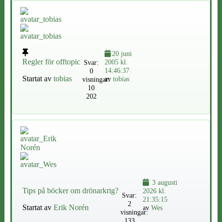
20 juni
Regler för offtopic
2005 kl.
Svar:
14:46:37
0
Startat av
tobias
av
tobias
visningar:
10
202
3 augusti
Tips på böcker om drönarkrig?
2026 kl.
Svar:
21:35:15
2
Startat av
Erik Norén
av
Wes
visningar:
133