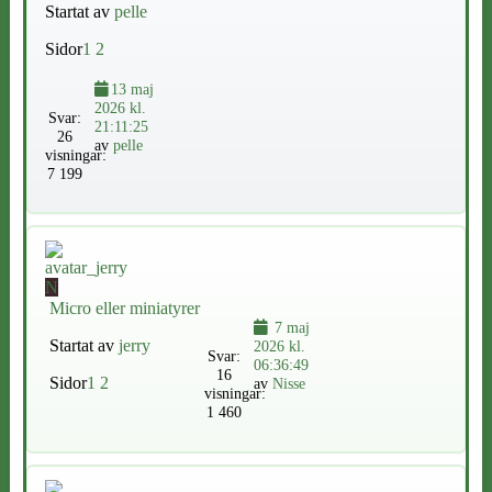
Startat av
pelle
Sidor
1
2
13 maj
2026 kl.
Svar:
21:11:25
26
av
pelle
visningar:
7 199
N
Micro eller miniatyrer
7 maj
Startat av
jerry
2026 kl.
Svar:
06:36:49
16
Sidor
1
2
av
Nisse
visningar:
1 460