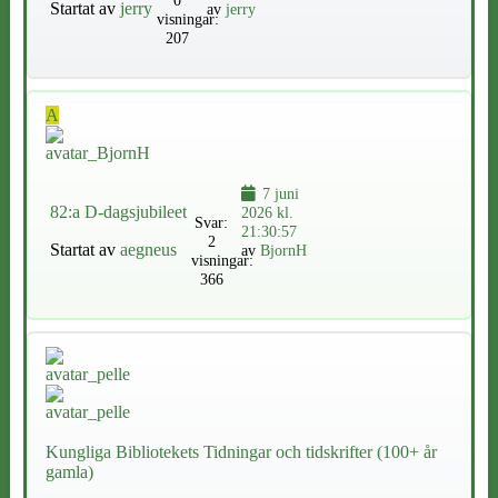
Startat av
jerry
av
jerry
visningar:
207
A
7 juni
82:a D-dagsjubileet
2026 kl.
Svar:
21:30:57
2
Startat av
aegneus
av
BjornH
visningar:
366
Kungliga Bibliotekets Tidningar och tidskrifter (100+ år
gamla)