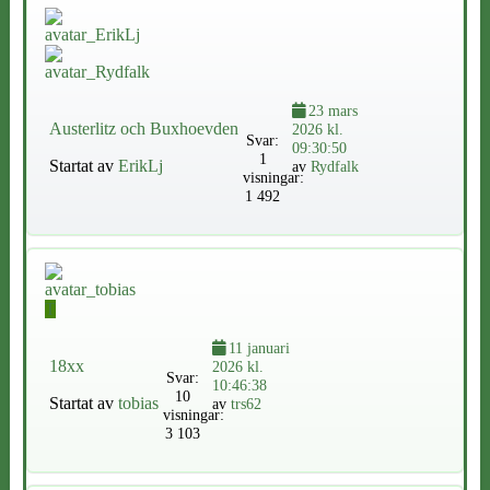
23 mars
Austerlitz och Buxhoevden
2026 kl.
Svar:
09:30:50
1
Startat av
ErikLj
av
Rydfalk
visningar:
1 492
T
11 januari
18xx
2026 kl.
Svar:
10:46:38
10
Startat av
tobias
av
trs62
visningar:
3 103