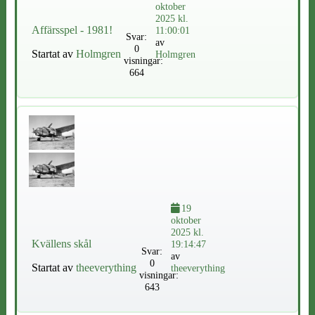
oktober
2025 kl.
Affärsspel - 1981!
11:00:01
Svar:
av
0
Startat av
Holmgren
Holmgren
visningar:
664
19
oktober
2025 kl.
Kvällens skål
19:14:47
Svar:
av
0
Startat av
theeverything
theeverything
visningar:
643