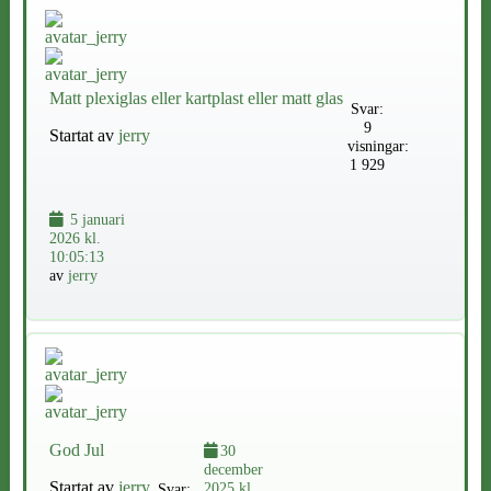
Matt plexiglas eller kartplast eller matt glas
Svar:
9
Startat av
jerry
visningar:
1 929
5 januari
2026 kl.
10:05:13
av
jerry
God Jul
30
december
Startat av
jerry
2025 kl.
Svar: