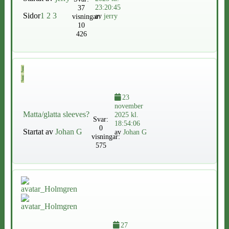
23:20:45
37
Sidor
1
2
3
av
jerry
visningar:
10
426
J
J
23
november
Matta/glatta sleeves?
2025 kl.
Svar:
18:54:06
0
Startat av
Johan G
av
Johan G
visningar:
575
27