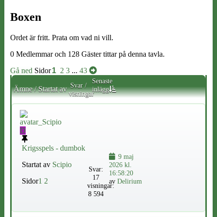
Boxen
Ordet är fritt. Prata om vad ni vill.
0 Medlemmar och 128 Gäster tittar på denna tavla.
Gå ned
Sidor
1
2
3
...
43
Senaste
Svar
/
Ämne
/
Startat av
inlägg
visningar
D
Krigsspels - dumbok
9 maj
Startat av
Scipio
2026 kl.
Svar:
16:58:20
17
Sidor
1
2
av
Delirium
visningar:
8 594