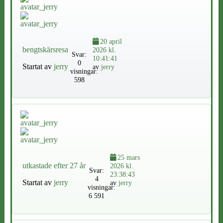
20 april
bengtskärsresa
2026 kl.
Svar:
10:41:41
0
Startat av
jerry
av
jerry
visningar:
598
25 mars
utkastade efter 27 år
2026 kl.
Svar:
23:38:43
4
Startat av
jerry
av
jerry
visningar:
6 591