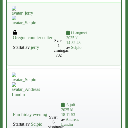
11 augusti
Oregon counter cutter
2025 kl.
Svar:
14:52:43
1
Startat av
jerry
av
Scipio
visningar:
702
6 juli
2025 kl.
Fun friday evening
18:11:53
Svar:
av
Andreas
6
Startat av
Scipio
Lundin
visningar: