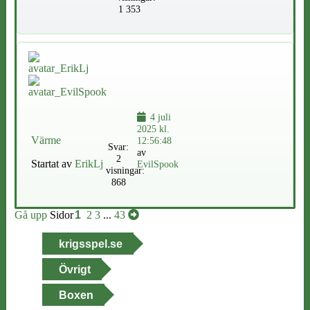
1 353
4 juli
2025 kl.
Värme
12:56:48
Svar:
av
2
Startat av
ErikLj
EvilSpook
visningar:
868
Gå upp
Sidor
1
2
3
...
43
krigsspel.se
Övrigt
Boxen