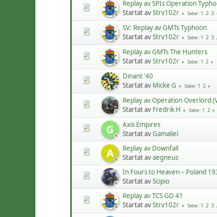
Replay av SPIs Operation Typh
Startat av
Strv102r
1
2
3
Sidor
SV: Replay av GMTs Typhoon
Startat av
Strv102r
1
2
3
Sidor
Replay av GMTs The Hunters
Startat av
Strv102r
1
2
Sidor
Dinant '40
Startat av
Micke G
1
2
Sidor
Replay av Operation Overlord (V
Startat av
Fredrik H
1
2
Sidor
Axis Empires
G
Startat av
Gamaliel
Replay av Downfall
A
Startat av
aegneus
In Fours to Heaven – Poland 19
Startat av
Scipio
Replay av TCS GD 41
Startat av
Strv102r
1
2
3
Sidor