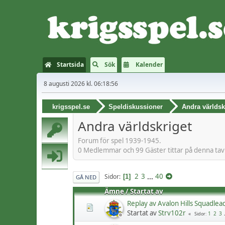
Startsida
Sök
Kalender
8 augusti 2026 kl. 06:18:56
krigsspel.se
Speldiskussioner
Andra världsk
Andra världskriget
Forum för spel 1939-1945.
0 Medlemmar och 99 Gäster tittar på denna tav
2
3
...
40
Sidor
1
GÅ NED
Ämne
/
Startat av
Replay av Avalon Hills Squadlea
Startat av
Strv102r
1
2
3
Sidor