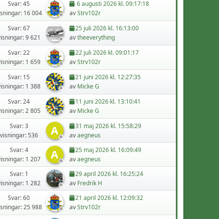
Svar: 45
6 augusti 2026 kl. 09:17:18
isningar: 16 004
av
Strv102r
Svar: 67
25 juli 2026 kl. 16:13:00
visningar: 9 621
av
theeverything
Svar: 22
22 juli 2026 kl. 09:01:17
visningar: 1 659
av
Strv102r
Svar: 15
21 juni 2026 kl. 12:27:35
visningar: 1 388
av
Micke G
Svar: 24
11 juni 2026 kl. 13:10:41
visningar: 2 805
av
Micke G
Svar: 3
31 maj 2026 kl. 15:58:29
A
visningar: 536
av
aegneus
Svar: 4
25 maj 2026 kl. 16:09:49
A
visningar: 1 207
av
aegneus
Svar: 1
29 april 2026 kl. 16:25:24
visningar: 1 282
av
Fredrik H
Svar: 60
21 april 2026 kl. 12:09:32
isningar: 25 988
av
Strv102r