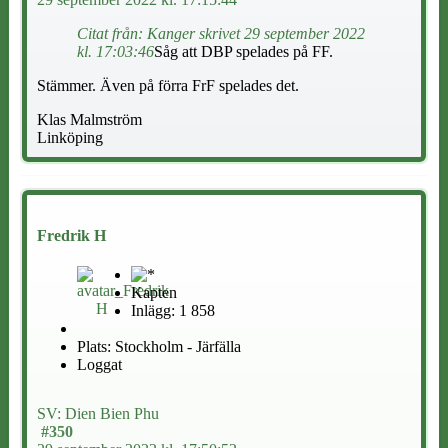
Citat från: Kanger skrivet 29 september 2022
kl. 17:03:46
Såg att DBP spelades på FF.
Stämmer. Även på förra FrF spelades det.
Klas Malmström
Linköping
Fredrik H
Kapten
Inlägg: 1 858
Plats: Stockholm - Järfälla
Loggat
SV: Dien Bien Phu
#350