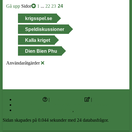
Gå upp
Sidor
1
...
22
23
24
krigsspel.se
Speldiskussioner
Kalla kriget
Dien Bien Phu
Användaråtgärder
Hjälp
|
Villkor och regler
|
Gå upp ▲
Bend SMF Theme Made By : TwitchisMental
SMF 2.1.7 © 2026
,
Simple Machines
Sidan skapades på 0.044 sekunder med 24 databasfrågor.