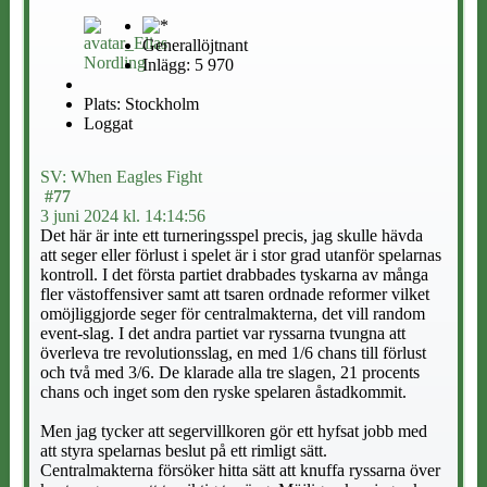
Generallöjtnant
Inlägg: 5 970
Plats: Stockholm
Loggat
SV: When Eagles Fight
#77
3 juni 2024 kl. 14:14:56
Det här är inte ett turneringsspel precis, jag skulle hävda
att seger eller förlust i spelet är i stor grad utanför spelarnas
kontroll. I det första partiet drabbades tyskarna av många
fler västoffensiver samt att tsaren ordnade reformer vilket
omöjliggjorde seger för centralmakterna, det vill random
event-slag. I det andra partiet var ryssarna tvungna att
överleva tre revolutionsslag, en med 1/6 chans till förlust
och två med 3/6. De klarade alla tre slagen, 21 procents
chans och inget som den ryske spelaren åstadkommit.
Men jag tycker att segervillkoren gör ett hyfsat jobb med
att styra spelarnas beslut på ett rimligt sätt.
Centralmakterna försöker hitta sätt att knuffa ryssarna över