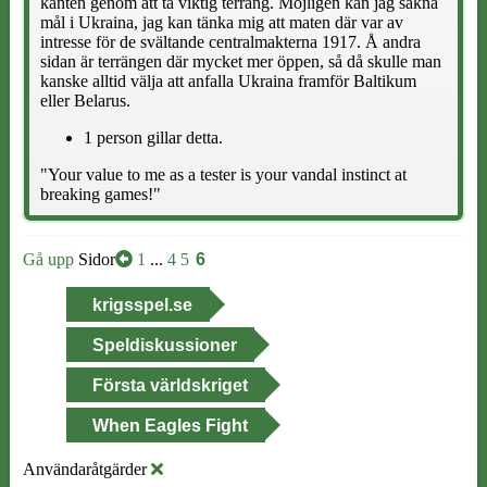
kanten genom att ta viktig terräng. Möjligen kan jag sakna
mål i Ukraina, jag kan tänka mig att maten där var av
intresse för de svältande centralmakterna 1917. Å andra
sidan är terrängen där mycket mer öppen, så då skulle man
kanske alltid välja att anfalla Ukraina framför Baltikum
eller Belarus.
1 person gillar detta.
"Your value to me as a tester is your vandal instinct at
breaking games!"
Gå upp
Sidor
1
...
4
5
6
krigsspel.se
Speldiskussioner
Första världskriget
When Eagles Fight
Användaråtgärder