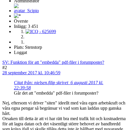
Administratör
Överste
Inlägg: 3 451
Plats: Stenstorp
Loggat
SV: Funktion för att "embedda" pdf-filer i forumposter?
#2
28 september 2017 kl. 10:46:59
Citat från: nielsen.filip skrivet 6 augusti 2017 kl.
22:39:58
Går det att "embedda" pdf-filer i forumposter?
Nej, eftersom vi driver "siten" ideellt med våra egen arbetskraft och
våra egna pengar så begränsar vi vad som kan laddas upp ganska
hårt.
Orsaken till detta är att vi har rätt bra med trafik hit och kostnaderna
för att lagra datan och det väsentligt större behovet av bandbredd
som krävs ifall vi skulle tillåta detta inte är hållbart med nuvarande