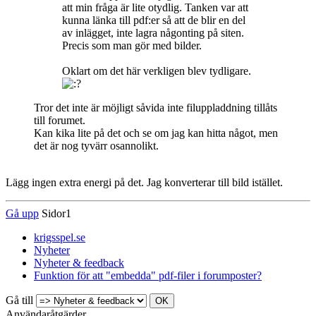
att min fråga är lite otydlig. Tanken var att
kunna länka till pdf:er så att de blir en del
av inlägget, inte lagra någonting på siten.
Precis som man gör med bilder.
Oklart om det här verkligen blev tydligare.
Tror det inte är möjligt såvida inte filuppladdning tillåts
till forumet.
Kan kika lite på det och se om jag kan hitta något, men
det är nog tyvärr osannolikt.
Lägg ingen extra energi på det. Jag konverterar till bild istället.
Gå upp
Sidor
1
krigsspel.se
Nyheter
Nyheter & feedback
Funktion för att "embedda" pdf-filer i forumposter?
Gå till
Användaråtgärder