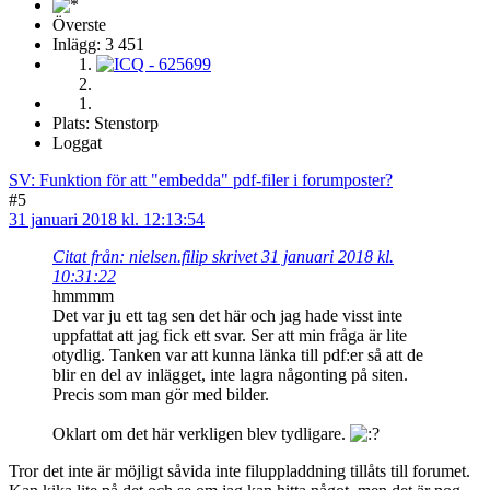
Överste
Inlägg: 3 451
Plats: Stenstorp
Loggat
SV: Funktion för att "embedda" pdf-filer i forumposter?
#5
31 januari 2018 kl. 12:13:54
Citat från: nielsen.filip skrivet 31 januari 2018 kl.
10:31:22
hmmmm
Det var ju ett tag sen det här och jag hade visst inte
uppfattat att jag fick ett svar. Ser att min fråga är lite
otydlig. Tanken var att kunna länka till pdf:er så att de
blir en del av inlägget, inte lagra någonting på siten.
Precis som man gör med bilder.
Oklart om det här verkligen blev tydligare.
Tror det inte är möjligt såvida inte filuppladdning tillåts till forumet.