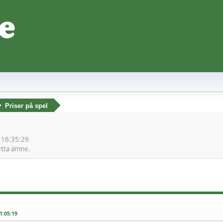
Priser på spel
. 16:35:29
etta ämne.
1:05:19