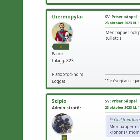
thermopylai
SV: Priser på spel
23 oktober 2023 kl. 1
Men papper och pa
tull etc.)
Fänrik
Inlägg: 823
Plats: Stockholm
"För övrigt anser ja
Loggat
Scipio
SV: Priser på spel
Administratör
23 oktober 2023 kl. 1
Citat från: the
Men papper och
kronor (+ moms,