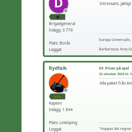
D
Intressant, jäklig
Brigadgeneral
Inlägg: 3 779
Europa Universalis, 
Plats: Borås
Barbarossa: Arny G
Loggat
Rydfalk
SV: Priser på spel
22 oktober 2023 kl. 1
Alla paket från Am
Kapten
Inlägg: 1 844
Plats: Linköping
"Hoppas det regnar
Loggat