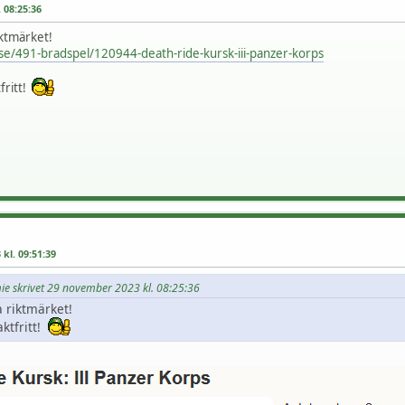
 08:25:36
iktmärket!
.se/491-bradspel/120944-death-ride-kursk-iii-panzer-korps
fritt!
kl. 09:51:39
mie skrivet 29 november 2023 kl. 08:25:36
a riktmärket!
aktfritt!