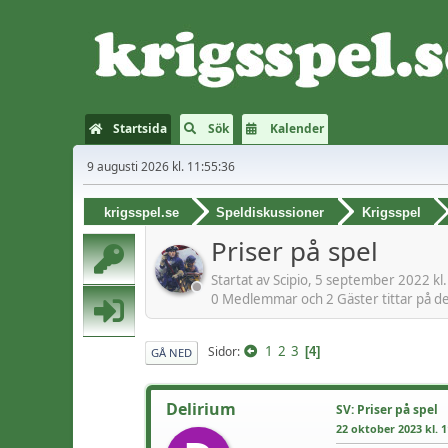
Startsida
Sök
Kalender
9 augusti 2026 kl. 11:55:36
krigsspel.se
Speldiskussioner
Krigsspel
Priser på spel
Startat av Scipio, 5 september 2022 kl
0 Medlemmar och 2 Gäster tittar på d
1
2
3
Sidor
4
GÅ NED
Delirium
SV: Priser på spel
22 oktober 2023 kl. 1