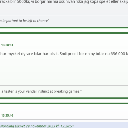
räcka blir 5000kr, vi börjar närma oss nivån "ska jag köpa spelet eller ska j
o important to be left to chance"
 13:28:51
 hur mycket dyrare bilar har blivit. Snittpriset för en ny bil är nu 636 000 
 a tester is your vandal instinct at breaking games!"
 13:35:46
as Nordling skrivet 29 november 2023 kl. 13:28:51