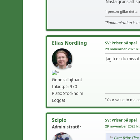
Nästa gräns att sp
1 person gillar detta.
"Randomization is to
Elias Nordling
SV: Priser på spel
29 november 2023 kl.
Jag tror du missat
Generallöjtnant
Inlägg: 5 970
Plats: Stockholm
"Your value to me as
Loggat
Scipio
SV: Priser på spel
29 november 2023 kl.
Administratör
Citat från: Eli