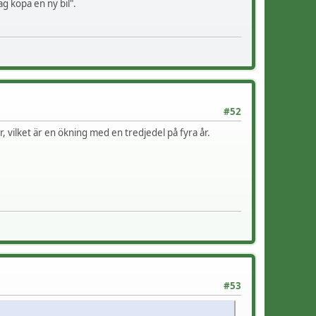
ag köpa en ny bil".
#52
kr, vilket är en ökning med en tredjedel på fyra år.
#53