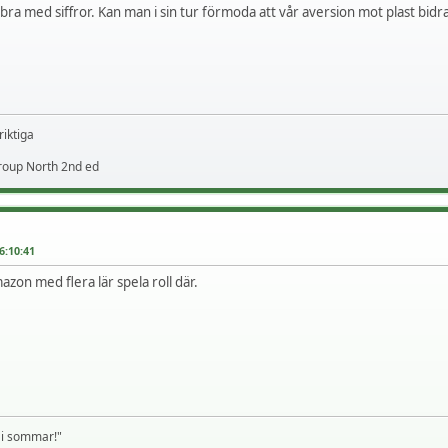
t bra med siffror. Kan man i sin tur förmoda att vår aversion mot plast bid
riktiga
roup North 2nd ed
6:10:41
azon med flera lär spela roll där.
 i sommar!"