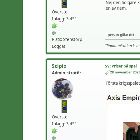
Nej den tidigare k
en av dem.
Överste
Inlägg: 3 451
1 person gillar detta.
Plats: Stenstorp
"Randomization is to
Loggat
Scipio
SV: Priser på spel
28 november 2023 
Administratör
Första krigsspel
Överste
Inlägg: 3 451