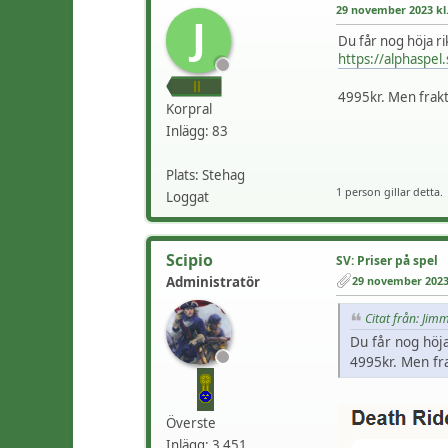
29 november 2023 kl.
J
Du får nog höja r
https://alphaspel
4995kr. Men frakt
Korpral
Inlägg: 83
Plats: Stehag
1 person gillar detta.
Loggat
Scipio
SV: Priser på spel
29 november 2023 
Administratör
Citat från: Jim
Du får nog höj
4995kr. Men fr
Överste
Inlägg: 3 451