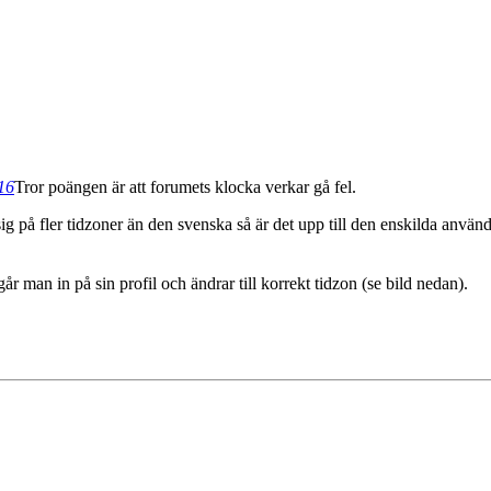
:16
Tror poängen är att forumets klocka verkar gå fel.
g på fler tidzoner än den svenska så är det upp till den enskilda använda
går man in på sin profil och ändrar till korrekt tidzon (se bild nedan).