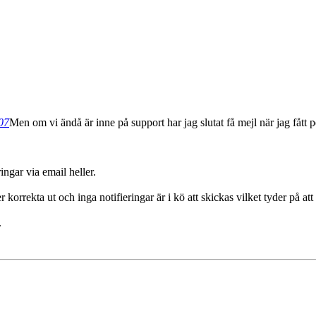
:07
Men om vi ändå är inne på support har jag slutat få mejl när jag fått per
ngar via email heller.
ser korrekta ut och inga notifieringar är i kö att skickas vilket tyder 
.