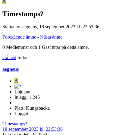
A
Timestamps?
Startat av aegneus, 18 september 2023 kl. 22:53:36
Föregående ämne
-
Nästa ämne
0 Medlemmar och 1 Gäst tittar på detta ämne.
Gå ned
Sidor
1
aegneus
A
Löjtnant
Inlägg: 1 245
Plats: Kungsbacka
Loggat
Timestamps?
18 september 2023 kl. 22:53:36
Jag postar detta kl 2253.