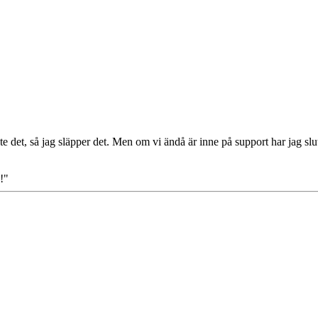
et, så jag släpper det. Men om vi ändå är inne på support har jag slutat 
!"