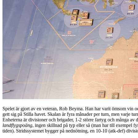
Spelet är gjort av en veteran, Rob Beyma. Han har varit ömsom vin oc
gett sig på Stilla havet. Skalan är fyra månader per turn, men varje tu
Enheterna är divisioner och brigader, 1-2 större fartyg och många av 
landflygspoäng
, ingen skillnad på typ eller så (man har till exempel
tiden). Stridssystemet bygger på nednötning, en 10-10 (atk-def) division 