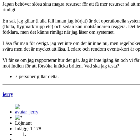
Japan behöver slösa sina magra resurser för att få mer resurser så att m
rimligt.
En sak jag gillar (i alla fall innan jag börjat) är det operationella 
(flotta, flygmarktrupp etc) och sedan kan motståndaren reagera. Det lede
förklara, men det känns rimligt när jag läser om systemet.
Läsa får man för övrigt. jag vet inte om det är inne nu, men regelboken 
svåra men det är mycket att läsa. Ledare och rendom events-kort är op
Vi får se om jag rapporterar hur det går. Jag är inte igång än och vi f
mot Indien för att försöka knäcka britten. Vad ska jag testa?
7 personer gillar detta.
jerry
Löjtnant
Inlägg: 1 178