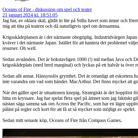
Oceans of Fire - diskussion om spel och teater
21 januari 2024 kl. 18:51:05
Jag har, av oklara skäl, glidit in lite på Stilla havet som ämne och fö
mig att titta på teatern och då naturligtvis spel om densamma.
Krigsskådeplatsen är i det närmaste obegriplig. Industridvärgen Japan 
kväver i det närmaste Japan. Istället för att hantera det problemet väljer 
resurser. Oh well.
Sedan avstånden. Det är bokstavligen 1000 (!) mil mellan Java och Dutc
krigsskådeplats (med bred marginal) och lyckas på ett halvår ta över ru
Sedan allt annat. Hänsynslös grymhet. Det är omanligt att eskortera 
inte varandra om vad som händer. MacArthur. Det finns mycket att grä
När det gäller spel är situationen knepig. Strategiskt är det hopplöst f
hitta en kryssare. Jag har spelat flera spel på ämnet som jag faktiskt 
nästan säga samma sak om Across the Pacific, som har en lägre upplösn
påläst på regler och kort för att få ut så mycket som möjligt av spelet.
Sedan mitt senaste köp, Oceans of Fire från Compass Games.