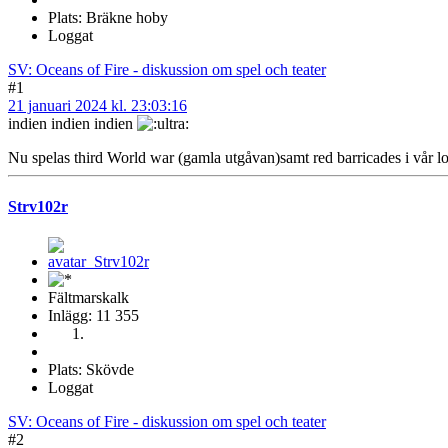
Plats: Bräkne hoby
Loggat
SV: Oceans of Fire - diskussion om spel och teater
#1
21 januari 2024 kl. 23:03:16
indien indien indien
Nu spelas third World war (gamla utgåvan)samt red barricades i vår l
Strv102r
Fältmarskalk
Inlägg: 11 355
Plats: Skövde
Loggat
SV: Oceans of Fire - diskussion om spel och teater
#2