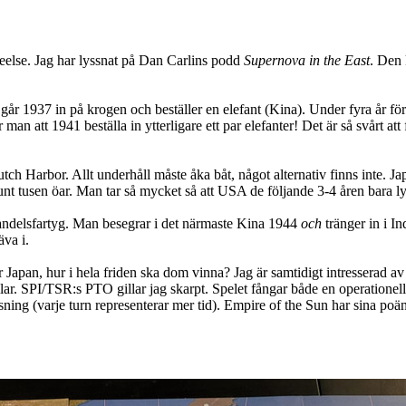
reteelse. Jag har lyssnat på Dan Carlins podd
Supernova in the East
. Den 
går 1937 in på krogen och beställer en elefant (Kina). Under fyra år för
man att 1941 beställa in ytterligare ett par elefanter! Det är så svårt att fö
h Harbor. Allt underhåll måste åka båt, något alternativ finns inte. Ja
nt tusen öar. Man tar så mycket så att USA de följande 3-4 åren bara lyc
handelsfartyg. Man besegrar i det närmaste Kina 1944
och
tränger in i I
va i.
ör Japan, hur i hela friden ska dom vinna? Jag är samtidigt intresserad av 
gillar. SPI/TSR:s PTO gillar jag skarpt. Spelet fångar både en operationel
ing (varje turn representerar mer tid). Empire of the Sun har sina poän