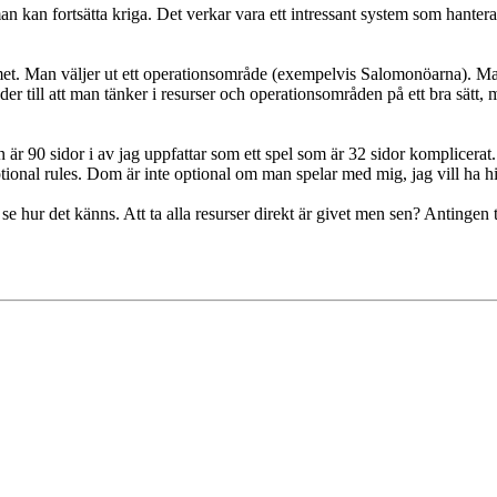
an kan fortsätta kriga. Det verkar vara ett intressant system som hanterar
systemet. Man väljer ut ett operationsområde (exempelvis Salomonöarna).
r till att man tänker i resurser och operationsområden på ett bra sätt, ma
är 90 sidor i av jag uppfattar som ett spel som är 32 sidor komplicerat. 
tional rules. Dom är inte optional om man spelar med mig, jag vill ha h
år se hur det känns. Att ta alla resurser direkt är givet men sen? Antinge