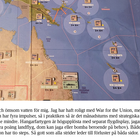
h ömsom vatten för mig. Jag har haft roligt med War for the Union, me
rn har fyra impulser, så i praktiken så är det månadsturns med strategiska
de mindre. Hangarfartygen är högupplösta med separat flygdisplay, jagarn
 fyra poäng landflyg, dom kan jaga eller bomba beroende på behov). Både 
har tio steps. Så gott som alla strider leder till förluster på båda sidor.