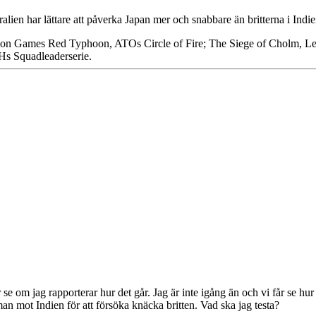
ralien har lättare att påverka Japan mer och snabbare än britterna i Ind
ution Games Red Typhoon, ATOs Circle of Fire; The Siege of Cholm,
AHs Squadleaderserie.
r se om jag rapporterar hur det går. Jag är inte igång än och vi får se hur
an mot Indien för att försöka knäcka britten. Vad ska jag testa?