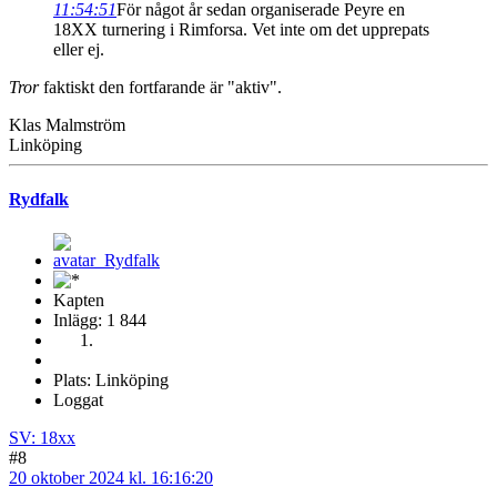
11:54:51
För något år sedan organiserade Peyre en
18XX turnering i Rimforsa. Vet inte om det upprepats
eller ej.
Tror
faktiskt den fortfarande är "aktiv".
Klas Malmström
Linköping
Rydfalk
Kapten
Inlägg: 1 844
Plats: Linköping
Loggat
SV: 18xx
#8
20 oktober 2024 kl. 16:16:20