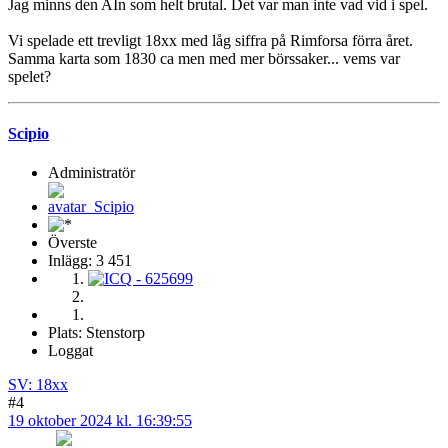
Jag minns den AIn som helt brutal. Det var man inte vad vid i spel.
Vi spelade ett trevligt 18xx med låg siffra på Rimforsa förra året.
Samma karta som 1830 ca men med mer börssaker... vems var
spelet?
Scipio
Administratör
Överste
Inlägg: 3 451
Plats: Stenstorp
Loggat
SV: 18xx
#4
19 oktober 2024 kl. 16:39:55