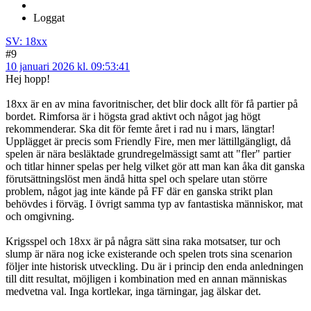
Loggat
SV: 18xx
#9
10 januari 2026 kl. 09:53:41
Hej hopp!
18xx är en av mina favoritnischer, det blir dock allt för få partier på
bordet. Rimforsa är i högsta grad aktivt och något jag högt
rekommenderar. Ska dit för femte året i rad nu i mars, längtar!
Upplägget är precis som Friendly Fire, men mer lättillgängligt, då
spelen är nära besläktade grundregelmässigt samt att "fler" partier
och titlar hinner spelas per helg vilket gör att man kan åka dit ganska
förutsättningslöst men ändå hitta spel och spelare utan större
problem, något jag inte kände på FF där en ganska strikt plan
behövdes i förväg. I övrigt samma typ av fantastiska människor, mat
och omgivning.
Krigsspel och 18xx är på några sätt sina raka motsatser, tur och
slump är nära nog icke existerande och spelen trots sina scenarion
följer inte historisk utveckling. Du är i princip den enda anledningen
till ditt resultat, möjligen i kombination med en annan människas
medvetna val. Inga kortlekar, inga tärningar, jag älskar det.