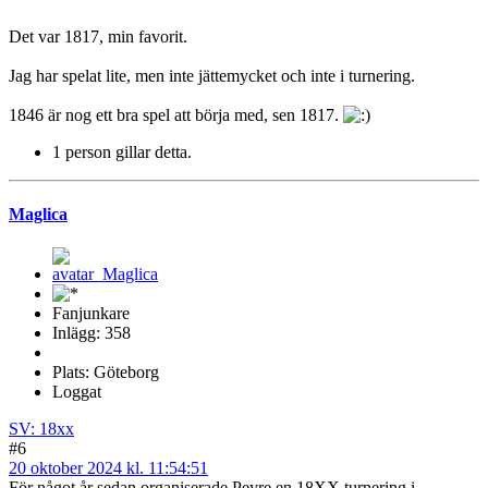
Det var 1817, min favorit.
Jag har spelat lite, men inte jättemycket och inte i turnering.
1846 är nog ett bra spel att börja med, sen 1817.
1 person gillar detta.
Maglica
Fanjunkare
Inlägg: 358
Plats: Göteborg
Loggat
SV: 18xx
#6
20 oktober 2024 kl. 11:54:51
För något år sedan organiserade Peyre en 18XX turnering i