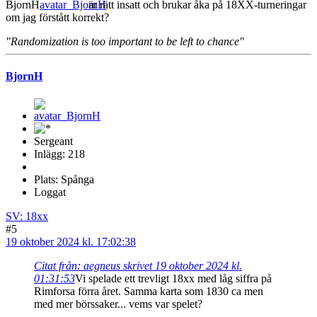
BjornH
är rätt insatt och brukar åka på 18XX-turneringar
om jag förstått korrekt?
"Randomization is too important to be left to chance"
BjornH
Sergeant
Inlägg: 218
Plats: Spånga
Loggat
SV: 18xx
#5
19 oktober 2024 kl. 17:02:38
Citat från: aegneus skrivet 19 oktober 2024 kl.
01:31:53
Vi spelade ett trevligt 18xx med låg siffra på
Rimforsa förra året. Samma karta som 1830 ca men
med mer börssaker... vems var spelet?