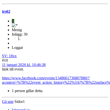
trs62
T
Menig
Inlägg: 39
Loggat
SV: 18xx
#10
11 januari 2026 kl. 10:46:38
länk till event.
https://www.facebook.com/events/1348661736807880/?
acontext=%7B%22event_action_history%22%3A[%7B%22surf
1 person gillar detta.
Gå upp
Sidor
1
krigsspel.se