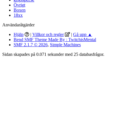
Övrigt
Boxen
18xx
Användaråtgärder
Hjälp
|
Villkor och regler
|
Gå upp ▲
Bend SMF Theme Made By : TwitchisMental
SMF 2.1.7 © 2026
,
Simple Machines
Sidan skapades på 0.071 sekunder med 25 databasfrågor.