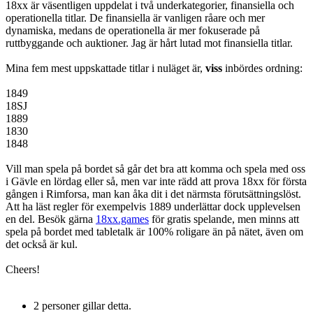
18xx är väsentligen uppdelat i två underkategorier, finansiella och
operationella titlar. De finansiella är vanligen råare och mer
dynamiska, medans de operationella är mer fokuserade på
ruttbyggande och auktioner. Jag är hårt lutad mot finansiella titlar.
Mina fem mest uppskattade titlar i nuläget är,
viss
inbördes ordning:
1849
18SJ
1889
1830
1848
Vill man spela på bordet så går det bra att komma och spela med oss
i Gävle en lördag eller så, men var inte rädd att prova 18xx för första
gången i Rimforsa, man kan åka dit i det närmsta förutsättningslöst.
Att ha läst regler för exempelvis 1889 underlättar dock upplevelsen
en del. Besök gärna
18xx.games
för gratis spelande, men minns att
spela på bordet med tabletalk är 100% roligare än på nätet, även om
det också är kul.
Cheers!
2 personer gillar detta.