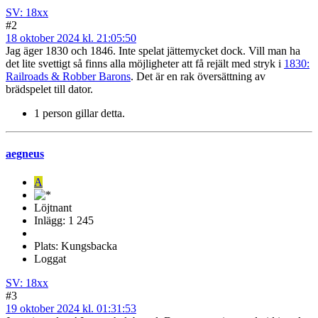
SV: 18xx
#2
18 oktober 2024 kl. 21:05:50
Jag äger 1830 och 1846. Inte spelat jättemycket dock. Vill man ha
det lite svettigt så finns alla möjligheter att få rejält med stryk i
1830:
Railroads & Robber Barons
. Det är en rak översättning av
brädspelet till dator.
1 person gillar detta.
aegneus
A
Löjtnant
Inlägg: 1 245
Plats: Kungsbacka
Loggat
SV: 18xx
#3
19 oktober 2024 kl. 01:31:53