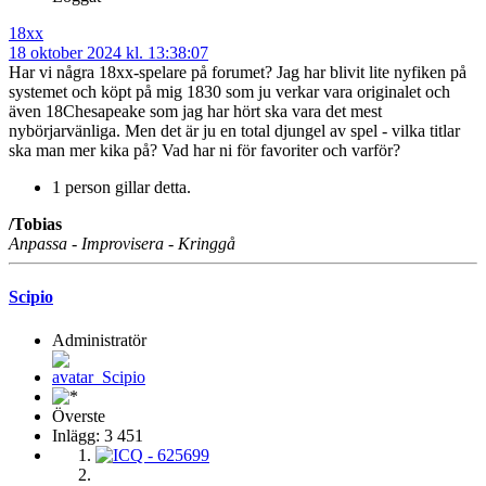
18xx
18 oktober 2024 kl. 13:38:07
Har vi några 18xx-spelare på forumet? Jag har blivit lite nyfiken på
systemet och köpt på mig 1830 som ju verkar vara originalet och
även 18Chesapeake som jag har hört ska vara det mest
nybörjarvänliga. Men det är ju en total djungel av spel - vilka titlar
ska man mer kika på? Vad har ni för favoriter och varför?
1 person gillar detta.
/Tobias
Anpassa - Improvisera - Kringgå
Scipio
Administratör
Överste
Inlägg: 3 451