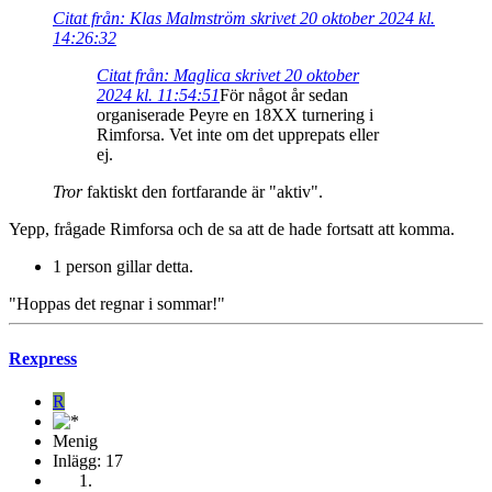
Citat från: Klas Malmström skrivet 20 oktober 2024 kl.
14:26:32
Citat från: Maglica skrivet 20 oktober
2024 kl. 11:54:51
För något år sedan
organiserade Peyre en 18XX turnering i
Rimforsa. Vet inte om det upprepats eller
ej.
Tror
faktiskt den fortfarande är "aktiv".
Yepp, frågade Rimforsa och de sa att de hade fortsatt att komma.
1 person gillar detta.
"Hoppas det regnar i sommar!"
Rexpress
R
Menig
Inlägg: 17