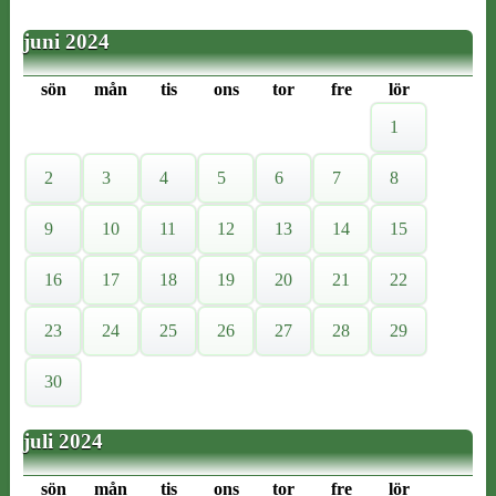
juni 2024
sön
mån
tis
ons
tor
fre
lör
1
2
3
4
5
6
7
8
9
10
11
12
13
14
15
16
17
18
19
20
21
22
23
24
25
26
27
28
29
30
juli 2024
sön
mån
tis
ons
tor
fre
lör