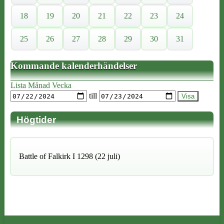
18
19
20
21
22
23
24
25
26
27
28
29
30
31
Kommande kalenderhändelser
Lista
Månad
Vecka
till
Högtider
Battle of Falkirk I 1298 (22 juli)