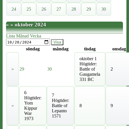
24
25
26
27
28
29
30
«
»
oktober 2024
Lista
Månad
Vecka
söndag
måndag
tisdag
onsdag
oktober 1
Högtider:
»
29
30
Battle of
2
Gaugamela
331 BC
6
7
Högtider:
Högtider:
Yom
»
Battle of
8
9
Kippur
Lepanto
War
1571
1973