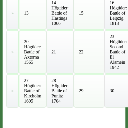
14
16
Högtider:
Högtider:
»
13
Battle of
15
Battle of
Hastings
Leipzig
1066
1813
23
20
Högtider:
Högtider:
Second
»
Battle of
21
22
Battle of
Axtorna
El
1565
Alamein
1942
27
28
Högtider:
Högtider:
»
Battle of
Battle of
29
30
Kircholm
Punitz
1605
1704