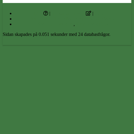
Hjälp
|
Villkor och regler
|
Gå upp ▲
Bend SMF Theme Made By : TwitchisMental
SMF 2.1.7 © 2026
,
Simple Machines
Sidan skapades på 0.051 sekunder med 24 databasfrågor.