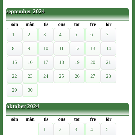
september 2024
sön
mån
tis
ons
tor
fre
lör
1
2
3
4
5
6
7
8
9
10
11
12
13
14
15
16
17
18
19
20
21
22
23
24
25
26
27
28
29
30
oktober 2024
sön
mån
tis
ons
tor
fre
lör
1
2
3
4
5