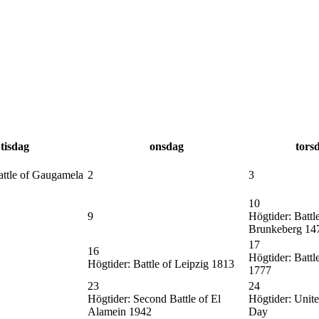
tisdag
onsdag
tors
ttle of Gaugamela
2
3
10
9
Högtider:
Battle
Brunkeberg 14
17
16
Högtider:
Battle
Högtider:
Battle of Leipzig 1813
1777
23
24
Högtider:
Second Battle of El
Högtider:
Unite
Alamein 1942
Day