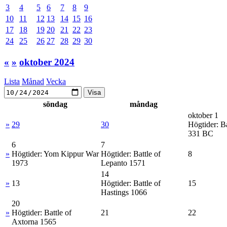
3
4
5
6
7
8
9
10
11
12
13
14
15
16
17
18
19
20
21
22
23
24
25
26
27
28
29
30
«
»
oktober 2024
Lista
Månad
Vecka
söndag
måndag
oktober 1
»
29
30
Högtider:
Ba
331 BC
6
7
»
Högtider:
Yom Kippur War
Högtider:
Battle of
8
1973
Lepanto 1571
14
»
13
Högtider:
Battle of
15
Hastings 1066
20
»
Högtider:
Battle of
21
22
Axtorna 1565