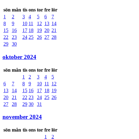
sön
mån
tis
ons
tor
fre
lör
1
2
3
4
5
6
7
8
9
10
11
12
13
14
15
16
17
18
19
20
21
22
23
24
25
26
27
28
29
30
oktober 2024
sön
mån
tis
ons
tor
fre
lör
1
2
3
4
5
6
7
8
9
10
11
12
13
14
15
16
17
18
19
20
21
22
23
24
25
26
27
28
29
30
31
november 2024
sön
mån
tis
ons
tor
fre
lör
1
2