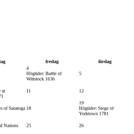
dag
fredag
lördag
4
Högtider:
Battle of
5
Wittstock 1636
 at
11
12
71
19
s of Saratoga
18
Högtider:
Siege of
Yorktown 1781
d Nations
25
26