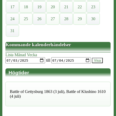
17
18
19
20
21
22
23
24
25
26
27
28
29
30
31
Kommande kalenderhändelser
Lista
Månad
Vecka
till
Högtider
Battle of Gettysburg 1863 (3 juli), Battle of Klushino 1610
(4 juli)