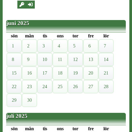
juni 2025
sön
mån
tis
ons
tor
fre
lör
1
2
3
4
5
6
7
8
9
10
11
12
13
14
15
16
17
18
19
20
21
22
23
24
25
26
27
28
29
30
juli 2025
sön
mån
tis
ons
tor
fre
lör