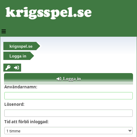
krigsspel.se
Logga in
Logga in
Användarnamn:
Lösenord:
Tid att förbli inloggad: