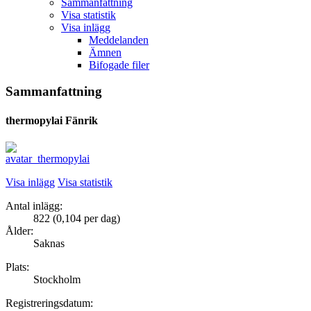
Sammanfattning
Visa statistik
Visa inlägg
Meddelanden
Ämnen
Bifogade filer
Sammanfattning
thermopylai
Fänrik
Visa inlägg
Visa statistik
Antal inlägg:
822 (0,104 per dag)
Ålder:
Saknas
Plats:
Stockholm
Registreringsdatum: