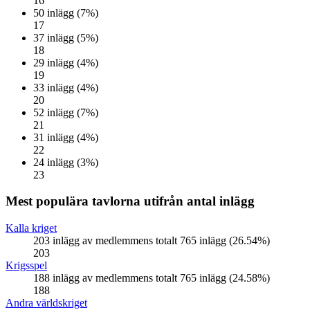
16
50 inlägg (7%)
17
37 inlägg (5%)
18
29 inlägg (4%)
19
33 inlägg (4%)
20
52 inlägg (7%)
21
31 inlägg (4%)
22
24 inlägg (3%)
23
Mest populära tavlorna utifrån antal inlägg
Kalla kriget
203 inlägg av medlemmens totalt 765 inlägg (26.54%)
203
Krigsspel
188 inlägg av medlemmens totalt 765 inlägg (24.58%)
188
Andra världskriget