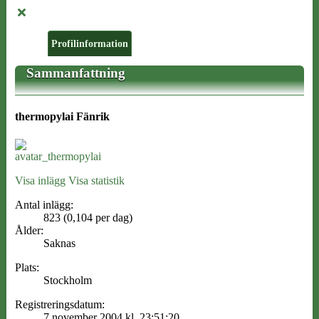
Profilinformation
Sammanfattning
thermopylai
Fänrik
Visa inlägg
Visa statistik
Antal inlägg:
823 (0,104 per dag)
Ålder:
Saknas
Plats:
Stockholm
Registreringsdatum:
7 november 2004 kl. 23:51:20