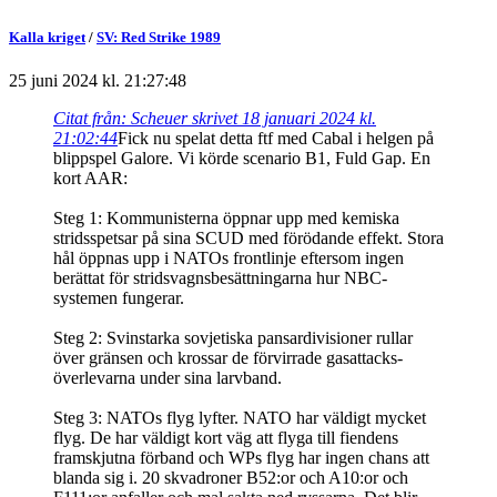
Kalla kriget
/
SV: Red Strike 1989
25 juni 2024 kl. 21:27:48
Citat från: Scheuer skrivet 18 januari 2024 kl.
21:02:44
Fick nu spelat detta ftf med Cabal i helgen på
blippspel Galore. Vi körde scenario B1, Fuld Gap. En
kort AAR:
Steg 1: Kommunisterna öppnar upp med kemiska
stridsspetsar på sina SCUD med förödande effekt. Stora
hål öppnas upp i NATOs frontlinje eftersom ingen
berättat för stridsvagnsbesättningarna hur NBC-
systemen fungerar.
Steg 2: Svinstarka sovjetiska pansardivisioner rullar
över gränsen och krossar de förvirrade gasattacks-
överlevarna under sina larvband.
Steg 3: NATOs flyg lyfter. NATO har väldigt mycket
flyg. De har väldigt kort väg att flyga till fiendens
framskjutna förband och WPs flyg har ingen chans att
blanda sig i. 20 skvadroner B52:or och A10:or och