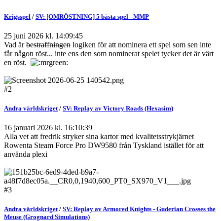
Krigsspel
/
SV: [OMRÖSTNING] 5 bästa spel - MMP
25 juni 2026 kl. 14:09:45
Vad är
bestraffningen
logiken för att nominera ett spel som sen inte
får någon röst... inte ens den som nominerat spelet tycker det är värt
en röst.
#2
Andra världskriget
/
SV: Replay av Victory Roads (Hexasim)
16 januari 2026 kl. 16:10:39
Alla vet att fredrik stryker sina kartor med kvalitetsstrykjärnet
Rowenta Steam Force Pro DW9580 från Tyskland istället för att
använda plexi
#3
Andra världskriget
/
SV: Replay av Armored Knights - Guderian Crosses the
Meuse (Grognard Simulations)