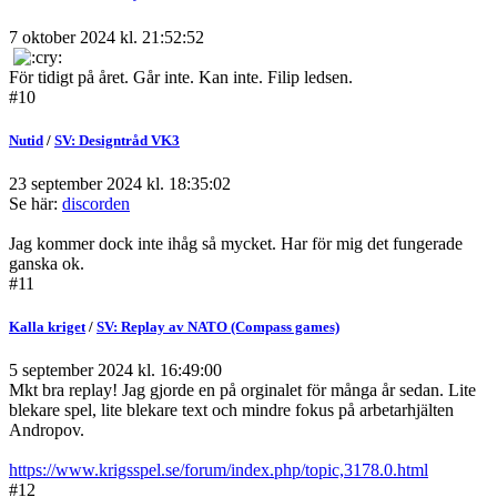
7 oktober 2024 kl. 21:52:52
För tidigt på året. Går inte. Kan inte. Filip ledsen.
#10
Nutid
/
SV: Designtråd VK3
23 september 2024 kl. 18:35:02
Se här:
discorden
Jag kommer dock inte ihåg så mycket. Har för mig det fungerade
ganska ok.
#11
Kalla kriget
/
SV: Replay av NATO (Compass games)
5 september 2024 kl. 16:49:00
Mkt bra replay! Jag gjorde en på orginalet för många år sedan. Lite
blekare spel, lite blekare text och mindre fokus på arbetarhjälten
Andropov.
https://www.krigsspel.se/forum/index.php/topic,3178.0.html
#12