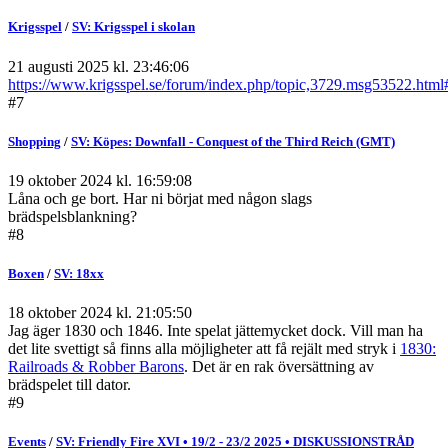
Krigsspel
/
SV: Krigsspel i skolan
21 augusti 2025 kl. 23:46:06
https://www.krigsspel.se/forum/index.php/topic,3729.msg53522.ht
#7
Shopping
/
SV: Köpes: Downfall - Conquest of the Third Reich (GMT)
19 oktober 2024 kl. 16:59:08
Låna och ge bort. Har ni börjat med någon slags
brädspelsblankning?
#8
Boxen
/
SV: 18xx
18 oktober 2024 kl. 21:05:50
Jag äger 1830 och 1846. Inte spelat jättemycket dock. Vill man ha
det lite svettigt så finns alla möjligheter att få rejält med stryk i
1830:
Railroads & Robber Barons
. Det är en rak översättning av
brädspelet till dator.
#9
Events
/
SV: Friendly Fire XVI • 19/2 - 23/2 2025 • DISKUSSIONSTRÅD