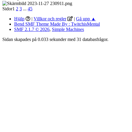
Sidor
1
2
3
...
45
Hjälp
|
Villkor och regler
|
Gå upp ▲
Bend SMF Theme Made By : TwitchisMental
SMF 2.1.7 © 2026
,
Simple Machines
Sidan skapades på 0.033 sekunder med 31 databasfrågor.