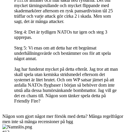
F111:or anfaller och mal sakta ned ryssarna. Det blir
mycket tärningsrullande och mycket flippande med
skademarkörer aftersom en rysk pansardivision tål 25
träffar och varje attack gör cirka 2 i skada. Men som
sagt, det är många attacker.
Steg 4: Det är tydligen NATOs tur igen och steg 3
upprepas.
Steg 5: Vi enas om att detta har ett begränsat
underhållningsvärde och bestämmer oss för att spela
något annat.
Jag har funderat mycket på detta efteråt. Jag tror att man
skall spela utan kemiska stridsmedel eftersom det
systemet är litet brutet. Och om WP satsar järnet på att
anfalla NATOs flygbaser i början så behöver dom inte
utstå alla dessa humörsänkande bombmattor. Jag vill ge
det en chans till. Någon som tänker spela detta på
Friendly Fire?
Någon som gjort något mer försök med detta? Många regelfrågor
men inte så många recensioner på bgg