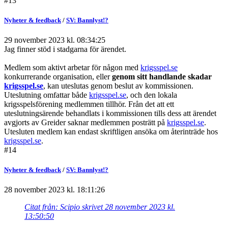
#13
Nyheter & feedback
/
SV: Bannlyst!?
29 november 2023 kl. 08:34:25
Jag finner stöd i stadgarna för ärendet.
Medlem som aktivt arbetar för någon med
krigsspel.se
konkurrerande organisation, eller
genom sitt handlande skadar
krigsspel.se
, kan uteslutas genom beslut av kommissionen.
Uteslutning omfattar både
krigsspel.se
, och den lokala
krigsspelsförening medlemmen tillhör. Från det att ett
uteslutningsärende behandlats i kommissionen tills dess att ärendet
avgjorts av Greider saknar medlemmen posträtt på
krigsspel.se
.
Utesluten medlem kan endast skriftligen ansöka om återinträde hos
krigsspel.se
.
#14
Nyheter & feedback
/
SV: Bannlyst!?
28 november 2023 kl. 18:11:26
Citat från: Scipio skrivet 28 november 2023 kl.
13:50:50