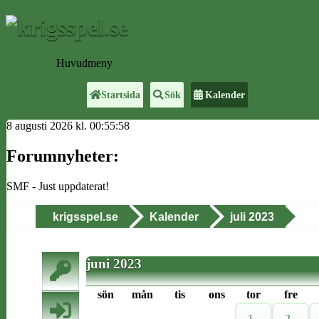
Huvudmeny
Startsida
Sök
Kalender
8 augusti 2026 kl. 00:55:58
Forumnyheter:
SMF - Just uppdaterat!
krigsspel.se
Kalender
juli 2023
juni 2023
sön
mån
tis
ons
tor
fre
1
2