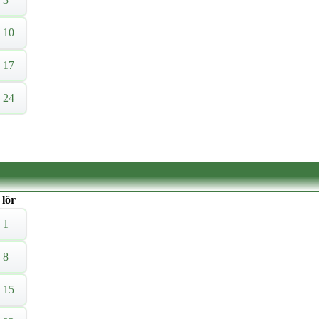
10
17
24
lör
1
8
15