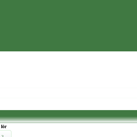
lör
3