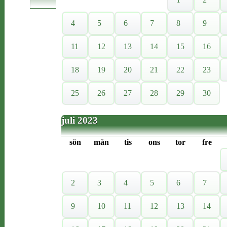
4
5
6
7
8
9
11
12
13
14
15
16
18
19
20
21
22
23
25
26
27
28
29
30
juli 2023
sön
mån
tis
ons
tor
fre
2
3
4
5
6
7
9
10
11
12
13
14