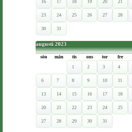
16
17
18
19
20
21
23
24
25
26
27
28
30
31
augusti 2023
sön
mån
tis
ons
tor
fre
1
2
3
4
6
7
8
9
10
11
13
14
15
16
17
18
20
21
22
23
24
25
27
28
29
30
31