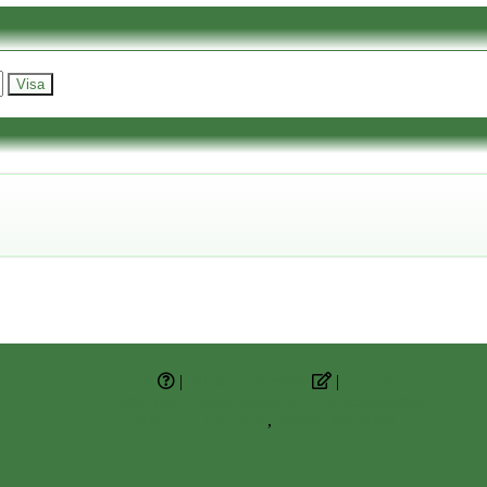
Hjälp
|
Villkor och regler
|
Gå upp ▲
Bend SMF Theme Made By : TwitchisMental
SMF 2.1.7 © 2026
,
Simple Machines