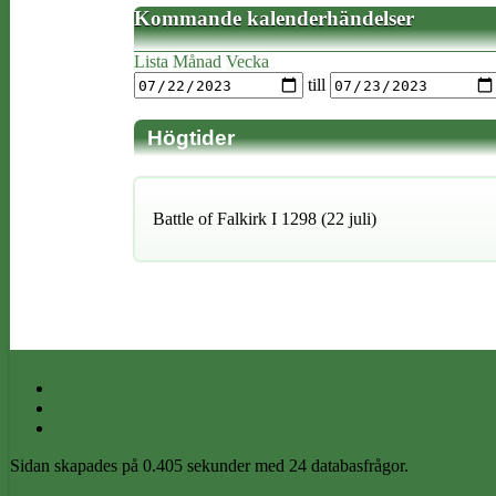
Kommande kalenderhändelser
Lista
Månad
Vecka
till
Högtider
Battle of Falkirk I 1298 (22 juli)
Sidan skapades på 0.405 sekunder med 24 databasfrågor.