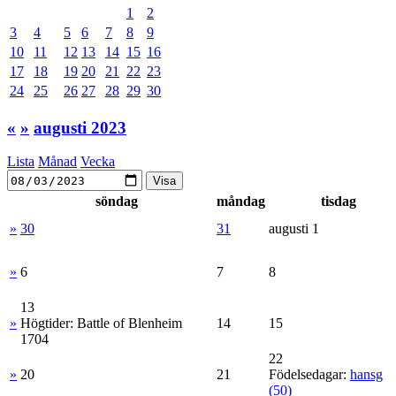
1
2
3
4
5
6
7
8
9
10
11
12
13
14
15
16
17
18
19
20
21
22
23
24
25
26
27
28
29
30
«
»
augusti 2023
Lista
Månad
Vecka
söndag
måndag
tisdag
»
30
31
augusti 1
»
6
7
8
13
»
Högtider:
Battle of Blenheim
14
15
1704
22
»
20
21
Födelsedagar:
hansg
(50)