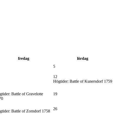
fredag
lördag
5
12
Högtider:
Battle of Kunersdorf 1759
tider:
Battle of Gravelotte
19
70
26
tider:
Battle of Zorndorf 1758