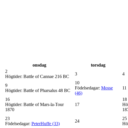
onsdag
torsdag
2
3
4
Högtider:
Battle of Cannae 216 BC
10
9
Födelsedagar:
Mosse
11
Högtider:
Battle of Pharsalus 48 BC
(46)
16
18
Högtider:
Battle of Mars-la-Tour
17
Hög
1870
18
23
25
24
Födelsedagar:
PeterHuffe
(33)
Hög