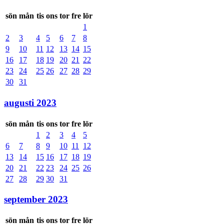
sön
mån
tis
ons
tor
fre
lör
1
2
3
4
5
6
7
8
9
10
11
12
13
14
15
16
17
18
19
20
21
22
23
24
25
26
27
28
29
30
31
augusti 2023
sön
mån
tis
ons
tor
fre
lör
1
2
3
4
5
6
7
8
9
10
11
12
13
14
15
16
17
18
19
20
21
22
23
24
25
26
27
28
29
30
31
september 2023
sön
mån
tis
ons
tor
fre
lör