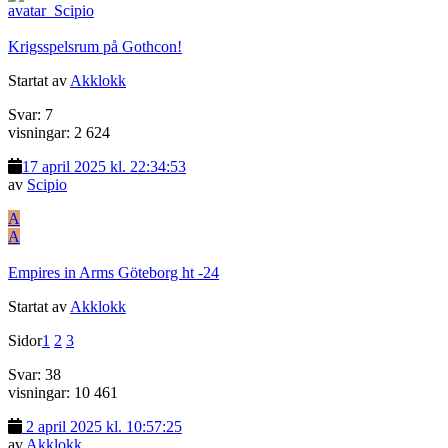
Krigsspelsrum på Gothcon!
Startat av
Akklokk
Svar: 7
visningar: 2 624
17 april 2025 kl. 22:34:53
av
Scipio
A
A
Empires in Arms Göteborg ht -24
Startat av
Akklokk
Sidor
1
2
3
Svar: 38
visningar: 10 461
2 april 2025 kl. 10:57:25
av
Akklokk