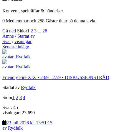
Konvent, spelträffar & händelser.
0 Medlemmar och 258 Gäster tittar på denna tavla.
Gå ned
Sidor
1
2
3
...
26
Ämne
/
Startat av
Svar
/
visningar
Senaste inlägg
Friendly Fire XIX • 23/9 - 27/9 • DISKUSSIONSTRÅD
Startat av
Rydfalk
Sidor
1
2
3
4
Svar: 45
visningar: 23 699
23 juli 2026 kl. 13:51:15
av
Rydfalk