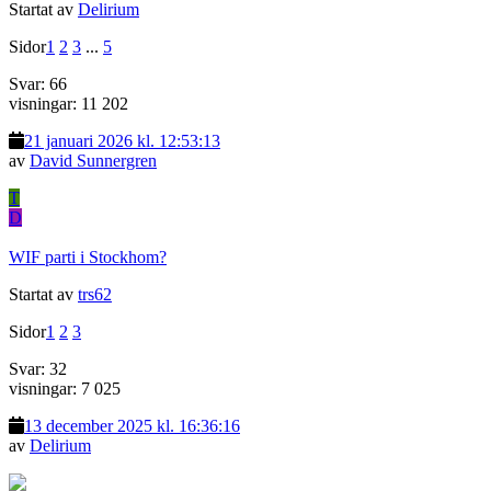
Startat av
Delirium
Sidor
1
2
3
...
5
Svar: 66
visningar: 11 202
21 januari 2026 kl. 12:53:13
av
David Sunnergren
T
D
WIF parti i Stockhom?
Startat av
trs62
Sidor
1
2
3
Svar: 32
visningar: 7 025
13 december 2025 kl. 16:36:16
av
Delirium