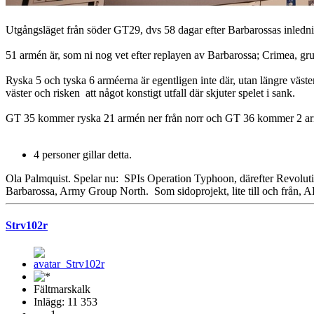
Utgångsläget från söder GT29, dvs 58 dagar efter Barbarossas inledn
51 armén är, som ni nog vet efter replayen av Barbarossa; Crimea, gru
Ryska 5 och tyska 6 arméerna är egentligen inte där, utan längre väste
väster och risken att något konstigt utfall där skjuter spelet i sank.
GT 35 kommer ryska 21 armén ner från norr och GT 36 kommer 2 arm
4 personer gillar detta.
Ola Palmquist. Spelar nu: SPIs Operation Typhoon, därefter Revol
Barbarossa, Army Group North. Som sidoprojekt, lite till och från, 
Strv102r
Fältmarskalk
Inlägg: 11 353