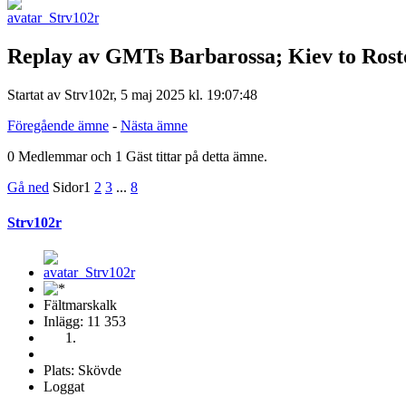
Replay av GMTs Barbarossa; Kiev to Rost
Startat av Strv102r, 5 maj 2025 kl. 19:07:48
Föregående ämne
-
Nästa ämne
0 Medlemmar och 1 Gäst tittar på detta ämne.
Gå ned
Sidor
1
2
3
...
8
Strv102r
Fältmarskalk
Inlägg: 11 353
Plats: Skövde
Loggat