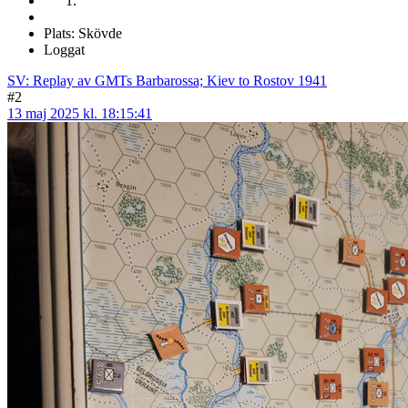
Plats: Skövde
Loggat
SV: Replay av GMTs Barbarossa; Kiev to Rostov 1941
#2
13 maj 2025 kl. 18:15:41