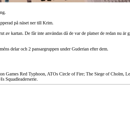
ing.
pperad på näset ner till Krim.
rut av kartan. De får inte användas då de var de platser de redan nu är 
éns delar och 2 pansargruppen under Guderian efter dem.
ution Games Red Typhoon, ATOs Circle of Fire; The Siege of Cholm,
AHs Squadleaderserie.