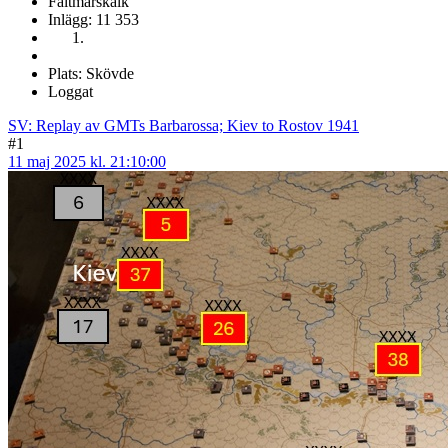
Fältmarskalk
Inlägg: 11 353
Plats: Skövde
Loggat
SV: Replay av GMTs Barbarossa; Kiev to Rostov 1941
#1
11 maj 2025 kl. 21:10:00