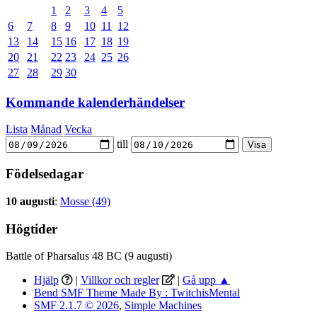
1
2
3
4
5
6
7
8
9
10
11
12
13
14
15
16
17
18
19
20
21
22
23
24
25
26
27
28
29
30
Kommande kalenderhändelser
Lista
Månad
Vecka
till
Födelsedagar
10 augusti
:
Mosse (49)
Högtider
Battle of Pharsalus 48 BC (9 augusti)
Hjälp
|
Villkor och regler
|
Gå upp ▲
Bend SMF Theme Made By : TwitchisMental
SMF 2.1.7 © 2026
,
Simple Machines