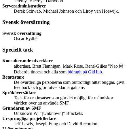
Jeremy "SleePy" Darwood.
Serveradministratörer
Derek Schwab, Michael Johnson och Liroy van Hoewijk.
Svensk översättning
Svensk översättning
Oscar Rydhé.
Speciellt tack
Konsulterande utvecklare
albertlast, Brett Flannigan, Mark Rose, René-Gilles "Nao 尚"
Deberdt, tinoest och alla som
bidragit på GitHub
.
Betatestare
De ovärderliga personerna som outtröttligt hittat buggar, givit
feedback och gjort utvecklarna galnare.
Språköversättare
Tack för era insatser som gör det möjligt för människor
världen över att använda SMF.
Grundaren av SMF
Unknown W. "[Unknown]" Brackets.
Ursprungliga projektledare
Jeff Lewis, Joseph Fung och David Recordon.
I kärt minne av