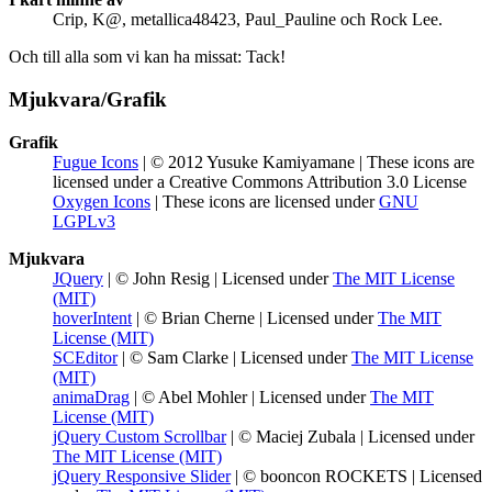
Crip, K@, metallica48423, Paul_Pauline och Rock Lee.
Och till alla som vi kan ha missat: Tack!
Mjukvara/Grafik
Grafik
Fugue Icons
| © 2012 Yusuke Kamiyamane | These icons are
licensed under a Creative Commons Attribution 3.0 License
Oxygen Icons
| These icons are licensed under
GNU
LGPLv3
Mjukvara
JQuery
| © John Resig | Licensed under
The MIT License
(MIT)
hoverIntent
| © Brian Cherne | Licensed under
The MIT
License (MIT)
SCEditor
| © Sam Clarke | Licensed under
The MIT License
(MIT)
animaDrag
| © Abel Mohler | Licensed under
The MIT
License (MIT)
jQuery Custom Scrollbar
| © Maciej Zubala | Licensed under
The MIT License (MIT)
jQuery Responsive Slider
| © booncon ROCKETS | Licensed