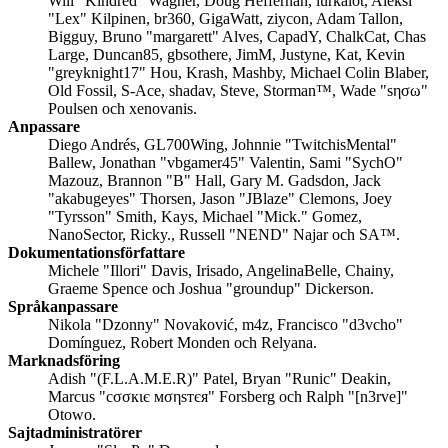
Will "Kindred" Wagner, Doug Heffernan, lurkalot, Aleksi
"Lex" Kilpinen, br360, GigaWatt, ziycon, Adam Tallon,
Bigguy, Bruno "margarett" Alves, CapadY, ChalkCat, Chas
Large, Duncan85, gbsothere, JimM, Justyne, Kat, Kevin
"greyknight17" Hou, Krash, Mashby, Michael Colin Blaber,
Old Fossil, S-Ace, shadav, Steve, Storman™, Wade "sησω"
Poulsen och xenovanis.
Anpassare
Diego Andrés, GL700Wing, Johnnie "TwitchisMental"
Ballew, Jonathan "vbgamer45" Valentin, Sami "SychO"
Mazouz, Brannon "B" Hall, Gary M. Gadsdon, Jack
"akabugeyes" Thorsen, Jason "JBlaze" Clemons, Joey
"Tyrsson" Smith, Kays, Michael "Mick." Gomez,
NanoSector, Ricky., Russell "NEND" Najar och SA™.
Dokumentationsförfattare
Michele "Illori" Davis, Irisado, AngelinaBelle, Chainy,
Graeme Spence och Joshua "groundup" Dickerson.
Språkanpassare
Nikola "Dzonny" Novaković, m4z, Francisco "d3vcho"
Domínguez, Robert Monden och Relyana.
Marknadsföring
Adish "(F.L.A.M.E.R)" Patel, Bryan "Runic" Deakin,
Marcus "cσσкιє мσηѕтєя" Forsberg och Ralph "[n3rve]"
Otowo.
Sajtadministratörer