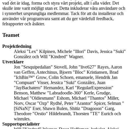
vad det är idag, forma och styra vårt projekt, allt i alla väder. Det
skulle inte varit möjligt utan er. Detta inkluderar våra användare och
i synnerhet ursprungliga medlemmar. Tack för att du installerar och
använder vår programvara samt att du ger värdefull feedback,
felrapporter och åsikter.
Teamet
Projektledning
Aleksi "Lex" Kilpinen, Michele "Illori" Davis, Jessica "Suki"
González och Will "Kindred" Wagner.
Utvecklare
Jon "Sesquipedalian" Stovell, John "live627" Rayes, Aaron
van Geffen, Antechinus, Bjoern "Bloc" Kristiansen, Brad
"IchBin™" Grow, Colin Schoen, emanuele, Hendrik Jan
"Compuart" Visser, Jessica "Suki" González, Juan
"JayBachatero" Hernandez, Karl "RegularExpression"
Benson, Matthew "Labradoodle-360" Kerle, Grudge,
Michael "Oldiesmann" Eshom, Michael "Thantos" Miller,
Norv, Oscar "Ozp" Rydhé, Peter "Arantor" Spicer, Selman "
[SiNaN]" Eser, Shawn Bulen, Shitiz "Dragooon" Garg,
Theodore "Orstio" Hildebrandt, Thorsten "TE" Eurich och
winrules.
Supportspecialister