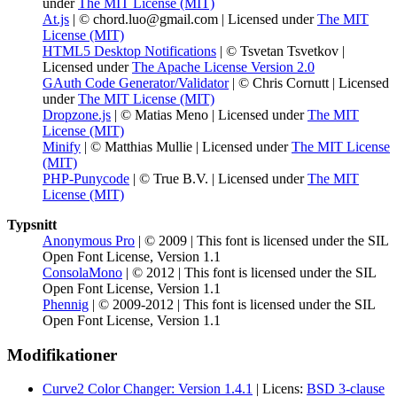
under
The MIT License (MIT)
At.js
| © chord.luo@gmail.com | Licensed under
The MIT
License (MIT)
HTML5 Desktop Notifications
| © Tsvetan Tsvetkov |
Licensed under
The Apache License Version 2.0
GAuth Code Generator/Validator
| © Chris Cornutt | Licensed
under
The MIT License (MIT)
Dropzone.js
| © Matias Meno | Licensed under
The MIT
License (MIT)
Minify
| © Matthias Mullie | Licensed under
The MIT License
(MIT)
PHP-Punycode
| © True B.V. | Licensed under
The MIT
License (MIT)
Typsnitt
Anonymous Pro
| © 2009 | This font is licensed under the SIL
Open Font License, Version 1.1
ConsolaMono
| © 2012 | This font is licensed under the SIL
Open Font License, Version 1.1
Phennig
| © 2009-2012 | This font is licensed under the SIL
Open Font License, Version 1.1
Modifikationer
Curve2 Color Changer: Version 1.4.1
| Licens:
BSD 3-clause